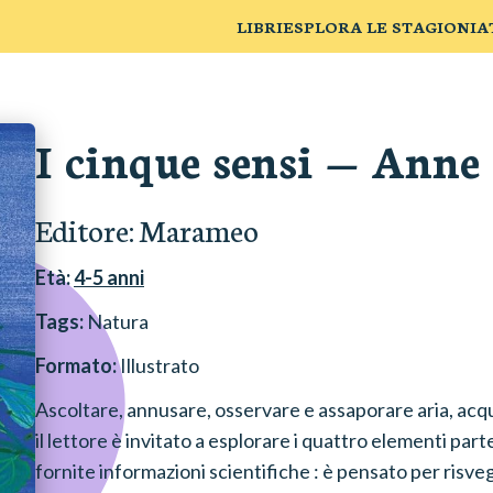
LIBRI
ESPLORA LE STAGIONI
A
I cinque sensi
—
Anne 
Editore:
Marameo
Età:
4-5
anni
Tags:
Natura
Formato:
Illustrato
Ascoltare, annusare, osservare e assaporare aria, acqu
il lettore è invitato a esplorare i quattro elementi pa
fornite informazioni scientifiche : è pensato per risvegl