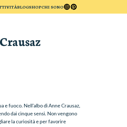
TTIVITÀ
BLOG
SHOP
CHI SONO
Crausaz
a e fuoco. Nell'albo di Anne Crausaz,
rtendo dai cinque sensi. Non vengono
iare la curiosità e per favorire