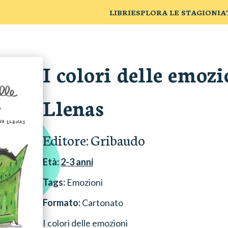
LIBRI
ESPLORA LE STAGIONI
A
I colori delle emozi
Llenas
Editore:
Gribaudo
Età:
2-3
anni
Tags:
Emozioni
Formato:
Cartonato
I colori delle emozioni