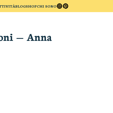
TTIVITÀ
BLOG
SHOP
CHI SONO
oni
—
Anna