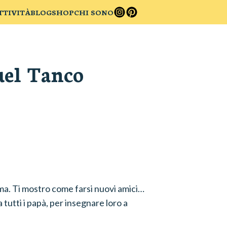
TTIVITÀ
BLOG
SHOP
CHI SONO
el Tanco
rma. Ti mostro come farsi nuovi amici…
tutti i papà, per insegnare loro a