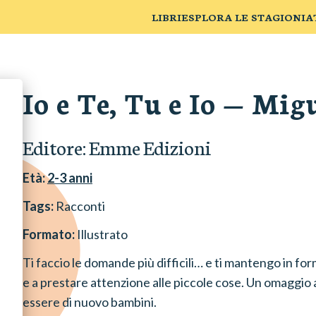
LIBRI
ESPLORA LE STAGIONI
A
Io e Te, Tu e Io
—
Migu
Editore:
Emme Edizioni
Età:
2-3
anni
Tags:
Racconti
Formato:
Illustrato
Ti faccio le domande più difficili… e ti mantengo in fo
e a prestare attenzione alle piccole cose. Un omaggio a 
essere di nuovo bambini.