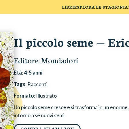
LIBRI
ESPLORA LE STAGIONI
A
Il piccolo seme
—
Eri
Editore:
Mondadori
Età:
4-5
anni
Tags:
Racconti
Formato:
Illustrato
Un piccolo seme cresce e si trasforma in un enorme g
intorno a sé nuovi semi.
COMPRA SU AMAZON