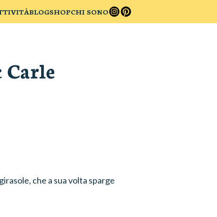
TTIVITÀ
BLOG
SHOP
CHI SONO
c Carle
irasole, che a sua volta sparge