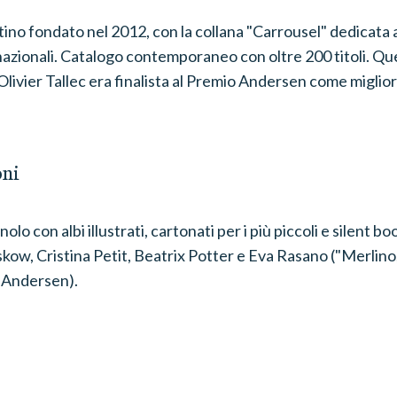
ino fondato nel 2012, con la collana "Carrousel" dedicata ag
ernazionali. Catalogo contemporaneo con oltre 200 titoli. Q
Olivier Tallec era finalista al Premio Andersen come miglior
oni
lo con albi illustrati, cartonati per i più piccoli e silent boo
skow, Cristina Petit, Beatrix Potter e Eva Rasano ("Merlino
o Andersen).