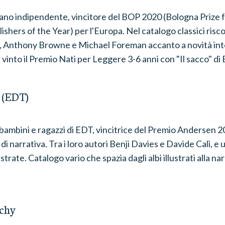
no indipendente, vincitore del BOP 2020 (Bologna Prize f
ishers of the Year) per l'Europa. Nel catalogo classici risco
, Anthony Browne e Michael Foreman accanto a novità inte
vinto il Premio Nati per Leggere 3-6 anni con "Il sacco" 
 (EDT)
 bambini e ragazzi di EDT, vincitrice del Premio Andersen
 di narrativa. Tra i loro autori Benji Davies e Davide Calì, e 
ustrate. Catalogo vario che spazia dagli albi illustrati alla na
ichy