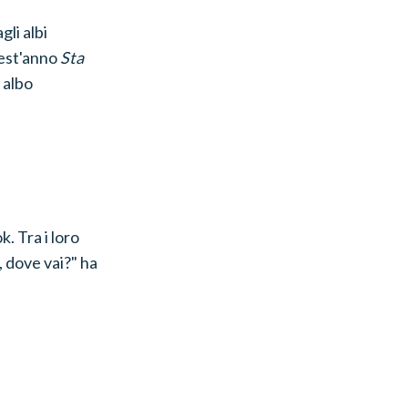
li albi
uest'anno
Sta
 albo
k. Tra i loro
, dove vai?" ha