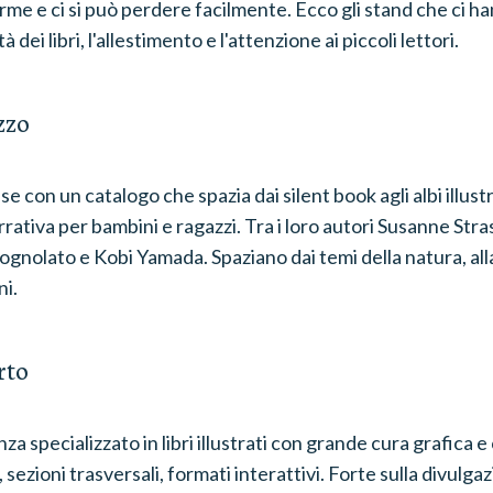
rme e ci si può perdere facilmente. Ecco gli stand che ci ha
tà dei libri, l'allestimento e l'attenzione ai piccoli lettori.
zzo
e con un catalogo che spazia dai silent book agli albi illustr
rrativa per bambini e ragazzi. Tra i loro autori Susanne Stra
gnolato e Kobi Yamada. Spaziano dai temi della natura, alla
ni.
rto
za specializzato in libri illustrati con grande cura grafica 
e, sezioni trasversali, formati interattivi. Forte sulla divul