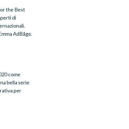
or the Best
perti di
rnazionali.
di Emma AdBåge.
 2020 come
una bella serie
rrativa per