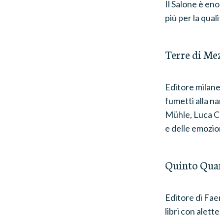
Il Salone è eno
più per la quali
Terre di Me
Editore milanes
fumetti alla na
Mühle, Luca Co
e delle emozio
Quinto Qua
Editore di Faen
libri con alett