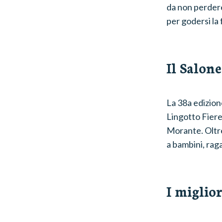
da non perdere 
per godersi la 
Il Salone
La 38a edizione
Lingotto Fiere 
Morante. Oltre
a bambini, raga
I miglio