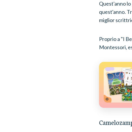
Quest'anno lo s
quest'anno. Tr
miglior scrittr
Proprio a "I Be
Montessori, es
Camelozam