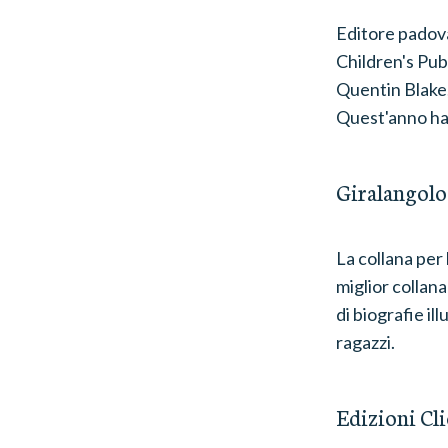
Editore padova
Children's Publ
Quentin Blake
Quest'anno ha 
Giralangolo
La collana per
miglior collana
di biografie ill
ragazzi.
Edizioni Cl