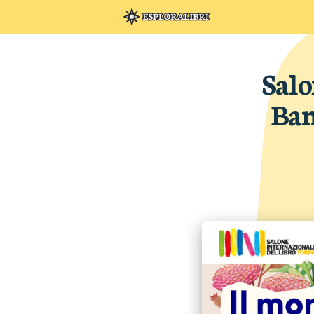
Salo
Bam