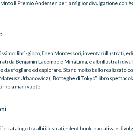
vinto il Premio Andersen per la miglior divulgazione con
M
o
ssimo: libri-gioco, linea Montessori, inventari illustrati, ed
ustrati da Benjamin Lacombe e MinaLima, e albi illustrati divu
e da sfogliare ed esplorare. Stand molto bello realizzato co
di Mateusz Urbanowicz ("Botteghe di Tokyo", libro spettacol
cirne a mani vuote.
oni
 in catalogo tra albi illustrati, silent book, narrativa e divul