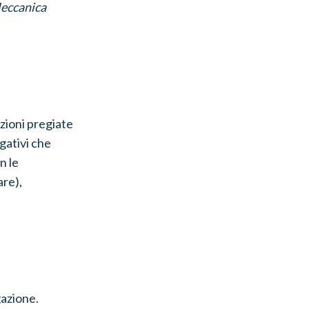
eccanica
izioni pregiate
lgativi che
n le
are),
gazione.