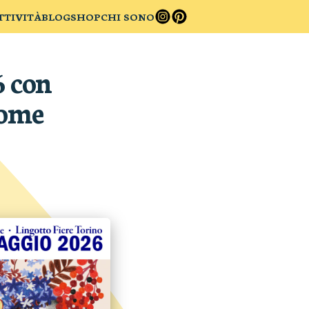
TTIVITÀ
BLOG
SHOP
CHI SONO
6 con
Come