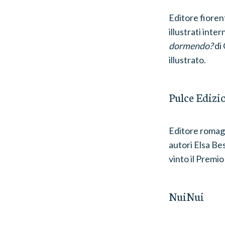
Editore fiorent
illustrati int
dormendo?
di 
illustrato.
Pulce Edizi
Editore romagno
autori Elsa Be
vinto il Premi
NuiNui