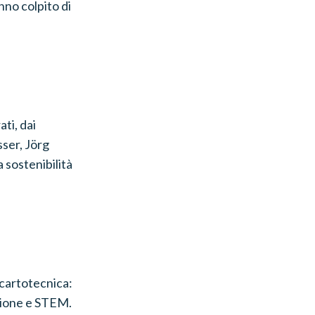
nno colpito di
ati, dai
sser, Jörg
 sostenibilità
e cartotecnica:
gazione e STEM.