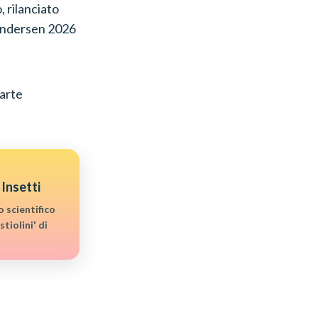
, rilanciato
o Andersen 2026
carte
 Insetti
 scientifico
stiolini' di