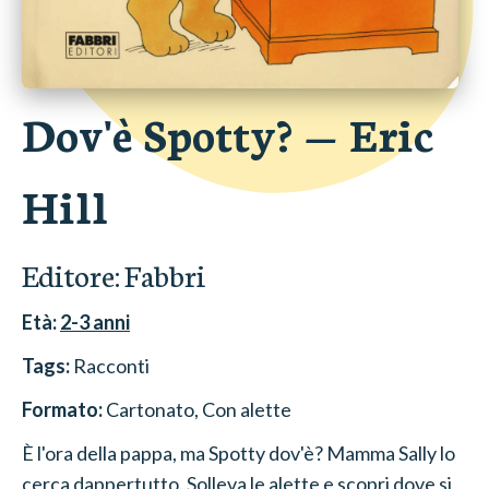
Dov'è Spotty?
—
Eric
Hill
Editore:
Fabbri
Età:
2-3
anni
Tags:
Racconti
Formato:
Cartonato
, Con alette
È l'ora della pappa, ma Spotty dov'è? Mamma Sally lo
cerca dappertutto. Solleva le alette e scopri dove si