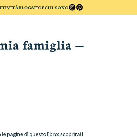
TTIVITÀ
BLOG
SHOP
CHI SONO
 mia famiglia
—
le pagine di questo libro: scoprirai i