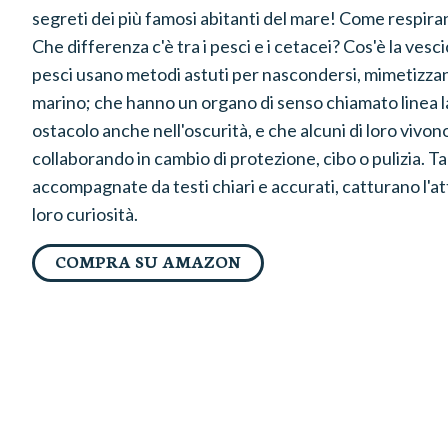
segreti dei più famosi abitanti del mare! Come respir
Che differenza c'è tra i pesci e i cetacei? Cos'è la vesc
pesci usano metodi astuti per nascondersi, mimetizzando
marino; che hanno un organo di senso chiamato linea l
ostacolo anche nell'oscurità, e che alcuni di loro vivono
collaborando in cambio di protezione, cibo o pulizia. Tan
accompagnate da testi chiari e accurati, catturano l'a
loro curiosità.
COMPRA SU AMAZON