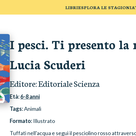
LIBRI
ESPLORA LE STAGIONI
A
I pesci. Ti presento la
Lucia Scuderi
Editore:
Editoriale Scienza
Età:
6-8
anni
Tags:
Animali
Formato:
Illustrato
Tuffati nell'acqua e segui il pesciolino rosso attraverso 