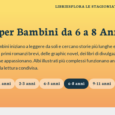
LIBRI
ESPLORA LE STAGIONI
A
 per Bambini da 6 a 8 An
mbini iniziano a leggere da soli e cercano storie più lunghe 
primi romanzi brevi, delle graphic novel, dei libri di divulgaz
che appassionano. Albi illustrati più complessi funzionano a
a lettura condivisa.
1
anni
2-3
anni
4-5
anni
6-8
anni
9-11
anni