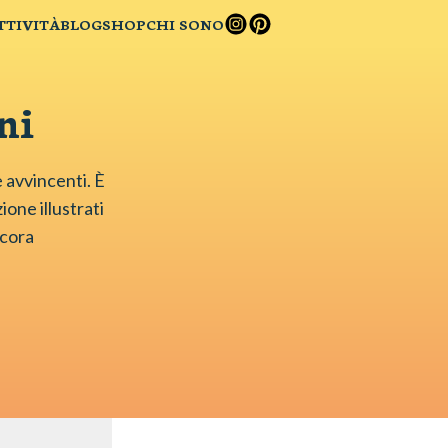
TTIVITÀ
BLOG
SHOP
CHI SONO
ni
e avvincenti. È
ione illustrati
ncora