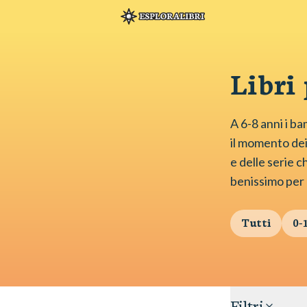
Libri
A 6-8 anni i ba
il momento dei 
e delle serie 
benissimo per l
Tutti
0-
Filtri