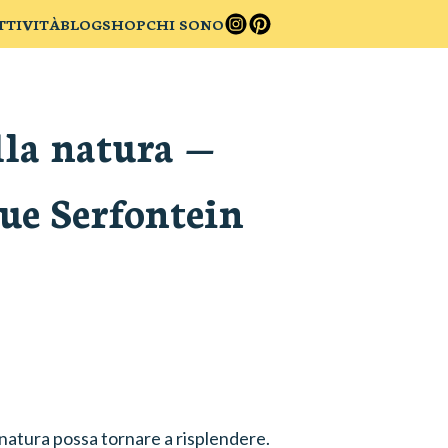
TTIVITÀ
BLOG
SHOP
CHI SONO
ulla natura
—
e Serfontein
a natura possa tornare a risplendere.