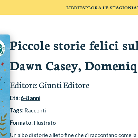
LIBRI
ESPLORA LE STAGIONI
A
Piccole storie felici s
Dawn Casey, Domeniqu
Editore:
Giunti Editore
Età:
6-8
anni
Tags:
Racconti
Formato:
Illustrato
Un albo di storie a lieto fine che ci raccontano come l