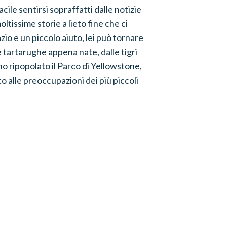
cile sentirsi sopraffatti dalle notizie
oltissime storie a lieto fine che ci
io e un piccolo aiuto, lei può tornare
 tartarughe appena nate, dalle tigri
anno ripopolato il Parco di Yellowstone,
o alle preoccupazioni dei più piccoli