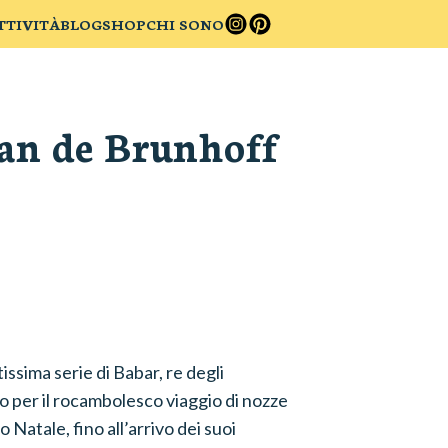
TTIVITÀ
BLOG
SHOP
CHI SONO
ean de Brunhoff
issima serie di Babar, re degli
do per il rocambolesco viaggio di nozze
 Natale, fino all’arrivo dei suoi