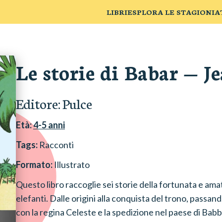
LIBRI
ESPLORA LE STAGIONI
A
Le storie di Babar
—
J
Editore:
Pulce
Età:
4-5
anni
Tags:
Racconti
Formato:
Illustrato
Questo libro raccoglie sei storie della fortunata e amat
elefanti. Dalle origini alla conquista del trono, passan
con la regina Celeste e la spedizione nel paese di Babbo