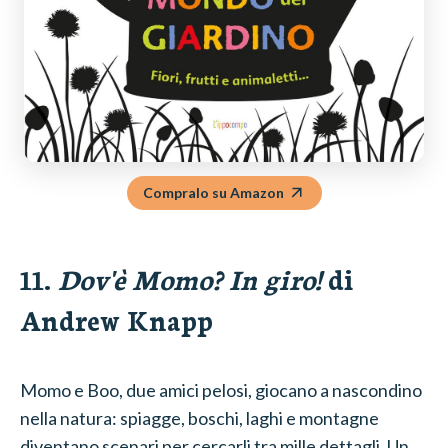
Compralo su Amazon
11.
Dov'è Momo? In giro!
di
Andrew Knapp
Momo e Boo, due amici pelosi, giocano a nascondino
nella natura: spiagge, boschi, laghi e montagne
diventano scenari per cercarli tra mille dettagli. Un